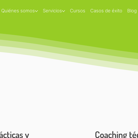
Quiénes somos
Servicios
Cursos
Casos de éxito
Blog
ácticas y
Coaching té